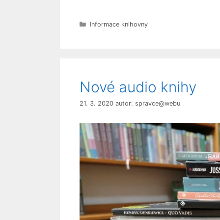
Rubriky
Informace knihovny
Nové audio knihy
21. 3. 2020
autor:
spravce@webu