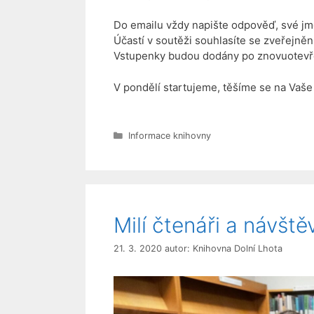
Do emailu vždy napište odpověď, své jm
Účastí v soutěži souhlasíte se zveřejně
Vstupenky budou dodány po znovuotevře
V pondělí startujeme, těšíme se na Vaše
Rubriky
Informace knihovny
Milí čtenáři a návště
21. 3. 2020
autor:
Knihovna Dolní Lhota