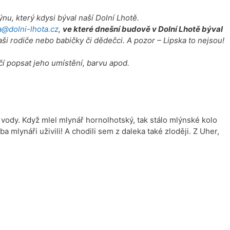
nu, který kdysi býval naší Dolní Lhotě.
@dolni-lhota.cz
,
ve které dnešní budově v Dolní Lhotě býval
ši rodiče nebo babičky či dědečci. A pozor – Lipska to nejsou!
čí popsat jeho umístění, barvu apod.
vody. Když mlel mlynář hornolhotský, tak stálo mlýnské kolo
a mlynáři uživili! A chodili sem z daleka také zloději. Z Uher,