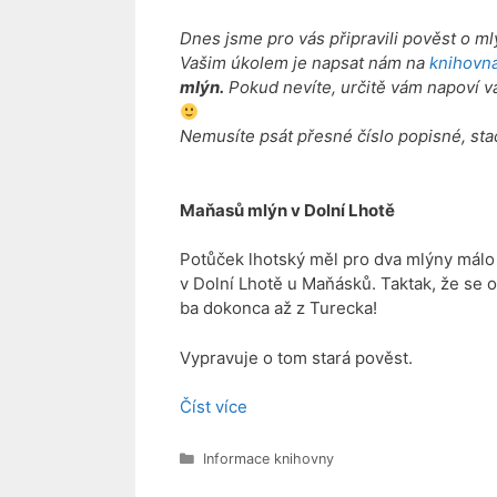
Dnes jsme pro vás připravili pověst o mlý
Vašim úkolem je napsat nám na
knihovna
mlýn.
Pokud nevíte, určitě vám napoví va
Nemusíte psát přesné číslo popisné, sta
Maňasů mlýn v Dolní Lhotě
Potůček lhotský měl pro dva mlýny málo 
v Dolní Lhotě u Maňásků. Taktak, že se ob
ba dokonca až z Turecka!
Vypravuje o tom stará pověst.
Číst více
Rubriky
Informace knihovny