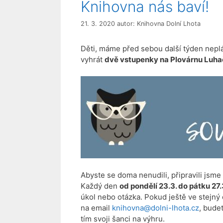
Knihovna nás baví!
21. 3. 2020
autor:
Knihovna Dolní Lhota
Děti, máme před sebou další týden nepl
vyhrát
dvě vstupenky na Plovárnu Luha
Abyste se doma nenudili, připravili jsme
Každý den
od pondělí 23.3. do pátku 27.
úkol nebo otázka. Pokud ještě ve stejn
na email
knihovna@dolni-lhota.cz
, bude
tím svoji šanci na výhru.