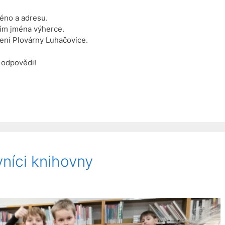
éno a adresu.
ním jména výherce.
ní Plovárny Luhačovice.
 odpovědi!
vníci knihovny