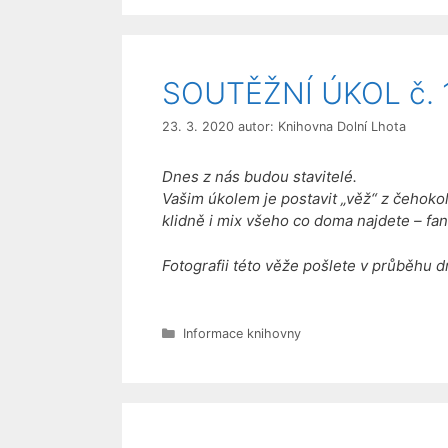
SOUTĚŽNÍ ÚKOL č. 1
23. 3. 2020
autor:
Knihovna Dolní Lhota
Dnes z nás budou stavitelé.
Vašim úkolem je postavit „věž“ z čehoko
klidně i mix všeho co doma najdete – fa
Fotografii této věže pošlete v průběhu 
Rubriky
Informace knihovny