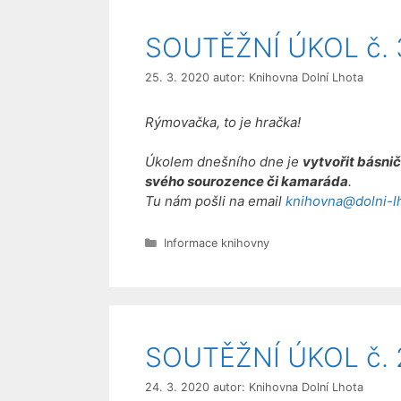
SOUTĚŽNÍ ÚKOL č. 3
25. 3. 2020
autor:
Knihovna Dolní Lhota
Rýmovačka, to je hračka!
Úkolem dnešního dne je
vytvořit básni
svého sourozence či kamaráda
.
Tu nám pošli na email
knihovna@dolni-l
Rubriky
Informace knihovny
SOUTĚŽNÍ ÚKOL č. 2
24. 3. 2020
autor:
Knihovna Dolní Lhota