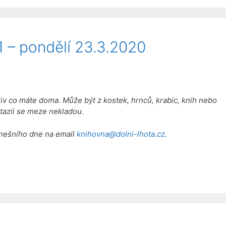
 – pondělí 23.3.2020
liv co máte doma. Může být z kostek, hrnců, krabic, knih nebo
ntazii se meze nekladou.
dnešního dne na email
knihovna@dolni-lhota.cz
.