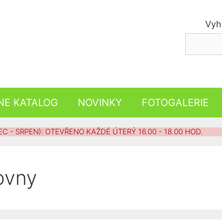
Vyh
NE KATALOG
NOVINKY
FOTOGALERIE
 - SRPEN): OTEVŘENO KAŽDÉ ÚTERÝ 16.00 - 18.00 HOD.
ovny