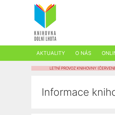
Přeskočit
na
obsah
AKTUALITY
O NÁS
ONLI
LETNÍ PROVOZ KNIHOVNY (ČERVENEC
Informace knih