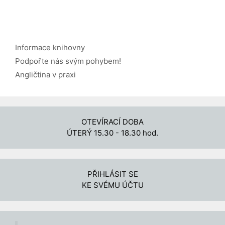
Rubriky
Informace knihovny
Podpořte nás svým pohybem!
Angličtina v praxi
OTEVÍRACÍ DOBA
ÚTERÝ 15.30 - 18.30 hod.
PŘIHLÁSIT SE
KE SVÉMU ÚČTU