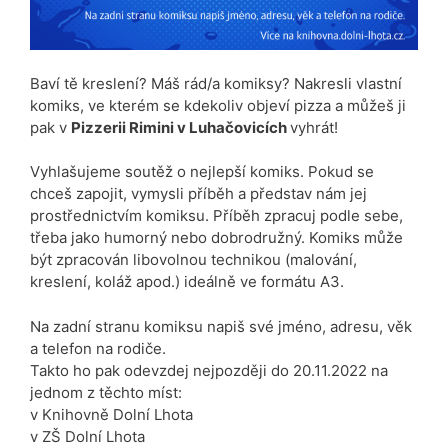
Baví tě kreslení? Máš rád/a komiksy? Nakresli vlastní
komiks, ve kterém se kdekoliv objeví pizza a můžeš ji
pak v
Pizzerii Rimini v Luhačovicích
vyhrát!
Vyhlašujeme soutěž o nejlepší komiks. Pokud se
chceš zapojit, vymysli příběh a představ nám jej
prostřednictvím komiksu. Příběh zpracuj podle sebe,
třeba jako humorný nebo dobrodružný. Komiks může
být zpracován libovolnou technikou (malování,
kreslení, koláž apod.) ideálně ve formátu A3.
Na zadní stranu komiksu napiš své jméno, adresu, věk
a telefon na rodiče.
Takto ho pak odevzdej nejpozději do 20.11.2022 na
jednom z těchto míst:
v Knihovně Dolní Lhota
v ZŠ Dolní Lhota